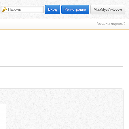
МирМузИнформ
Вход
Регистрация
Забыли пароль?