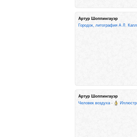
Артур Шоппингауэр
Городок, литография А Л. Кап
Артур Шоппингауэр
Человек воздуха
-
Иллюстра