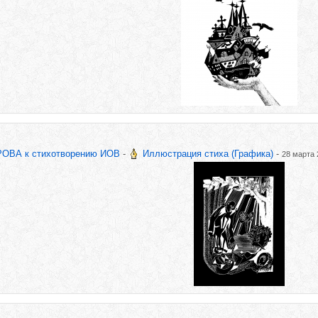
ОВА к стихотворению ИОВ
-
Иллюстрация стиха (Графика)
-
28 марта 