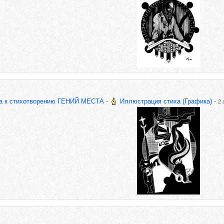
ва к стихотворению ГЕНИЙ МЕСТА
-
Иллюстрация стиха (Графика)
-
2 