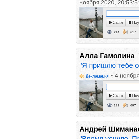
ноября 2020, 20:53:5
Старт
Пау
214
617
Алла Гамолина
"Я пришлю тебе о
-
4 ноября
Декламация
Старт
Пау
182
607
Андрей Шимана
"Время уснуло. П