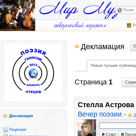
Р
Декламация
О
Новые лучшие публикац
Страница
1
Стра
Стелла Астрова
Вечер поэзии
-
Декламация
Рецензия
Старт
Пауза