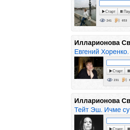
Старт
Пау
241
653
Илларионова Св
Евгений Хоренко.
Старт
231
Илларионова Св
Тейт Эш. Ичме су
Старт