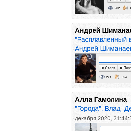
282
Андрей Шимана
"Расплавленный в
Андрей Шиманае
Старт
Пау
224
654
Алла Гамолина
"Города". Влад_Д
декабря 2020, 21:44: