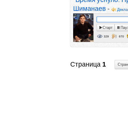
Шиманаев
-
Декла
Старт
Пау
329
670
Страница
1
Стра