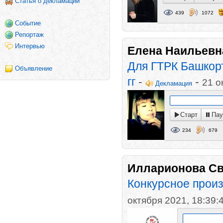
Статья о декламации
439
1072
Событие
Репортаж
Интервью
Елена Наильевн
Для ГТРК Башкорт
Объявление
гг
-
-
21 о
Декламация
Старт
Пау
234
679
Илларионова Св
Конкурсное произ
октября 2021, 18:39: