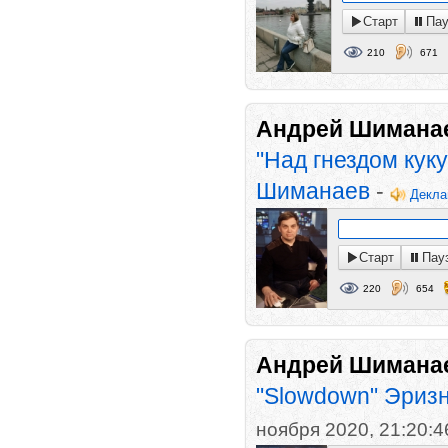
Старт
Пау
210
671
Андрей Шимана
"Над гнездом кук
Шиманаев
-
Декла
Старт
Пау
220
654
Андрей Шимана
"Slowdown" Эриз
ноября 2020, 21:20:4