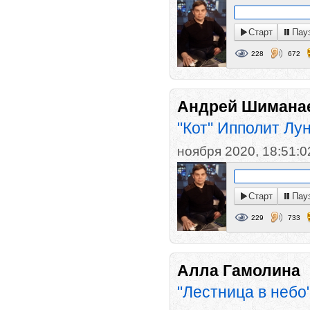
Старт
Пау
228
672
Андрей Шимана
"Кот" Ипполит Лу
ноября 2020, 18:51:0
Старт
Пау
229
733
Алла Гамолина
"Лестница в небо