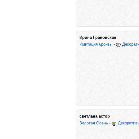
Ирина Грановская
Имитация бронзы
-
Декорат
светлана астор
Золотая Осень
-
Декоративн