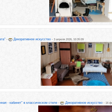
ата"
-
Декоративное искусство
-
3 апреля 2026, 10:35:09
ная - кабинет" в классическом стиле
-
Декоративное искусство
-
16 ф