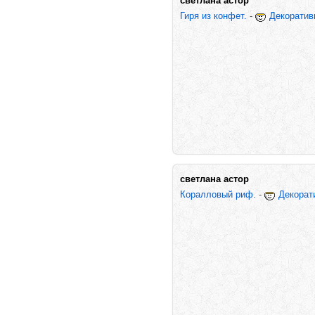
светлана астор
Гиря из конфет.
-
Декоратив
светлана астор
Коралловый риф.
-
Декорат