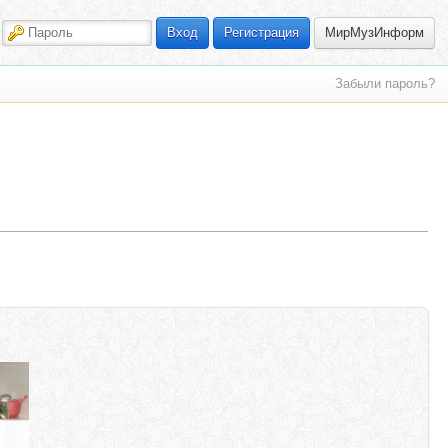
МирМузИнформ
Вход
Регистрация
Забыли пароль?