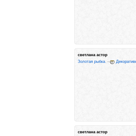
светлана астор
Золотая рыбка.
-
Декоратив
светлана астор