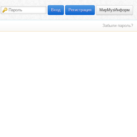
МирМузИнформ
Вход
Регистрация
Забыли пароль?